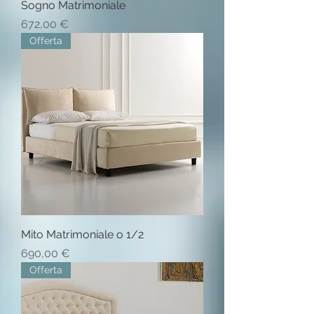
Sogno Matrimoniale
Prezzo
672,00 €
Offerta
Mito Matrimoniale o 1/2
Prezzo
690,00 €
Offerta