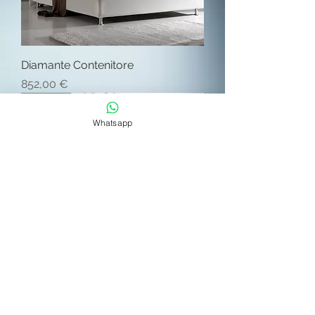
Diamante Contenitore
Prezzo
852,00 €
Offerta
Whatsapp
Aria Contenitore
Prezzo
695,00 €