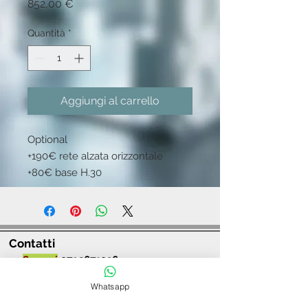
Prezzo
852,00 €
Quantità
*
Aggiungi al carrello
Optional
+190€ rete alzata orizzontale
+80€ base H.30
Contatti
Sassari
0792671036
Alghero
0794125234
Whatsapp
arredareitaliano@gmail.com