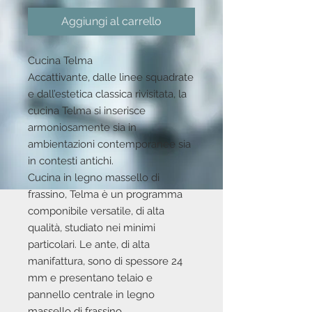
Aggiungi al carrello
Cucina Telma
Accattivante, dalle linee squadrate
e dall’estetica classica rivisitata, la
cucina Telma si inserisce
armoniosamente sia in
ambientazioni contemporanee sia
in contesti antichi.
Cucina in legno massello di
frassino, Telma è un programma
componibile versatile, di alta
qualità, studiato nei minimi
particolari. Le ante, di alta
manifattura, sono di spessore 24
mm e presentano telaio e
pannello centrale in legno
massello di frassino.