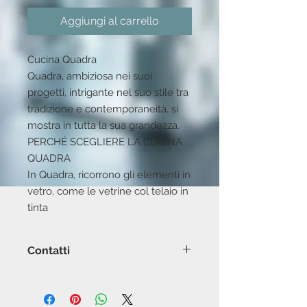
Aggiungi al carrello
Cucina Quadra
Quadra, ambiziosa nei suoi
progetti, intrigante nel suo stile tra
tradizione e contemporaneità, si
mostra in tutta la sua grandezza.
PERCHÉ SCEGLIERE LA CUCINA
QUADRA
In Quadra, ricorrono gli elementi in
vetro, come le vetrine col telaio in
tinta
Contatti
Showroom
Sassari viale Porto Torres 23 Rosetta
mobili 0792671036