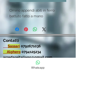
Omino appendi abiti in ferro 
battuto fatto a mano
Contatti
Sassari
0792671036
Alghero
0794125234
arredareitaliano@gmail.com
Whatsapp