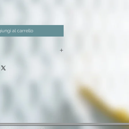
iungi al carrello
ella stufa va scelta soprattutto
sse energetica dell'appartamento
quadri, esempio, una stufa adatta a
ferimento ad un appartamento in
e va da A a C, quindi si consiglia
te per un ambiente poco
i oltre i 270cm di altezza.
iamo pagamenti con