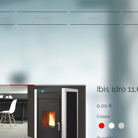
Home
Prodotti
Servizi
Ibis idro 1
Prezzo
0,00 €
Colore
*