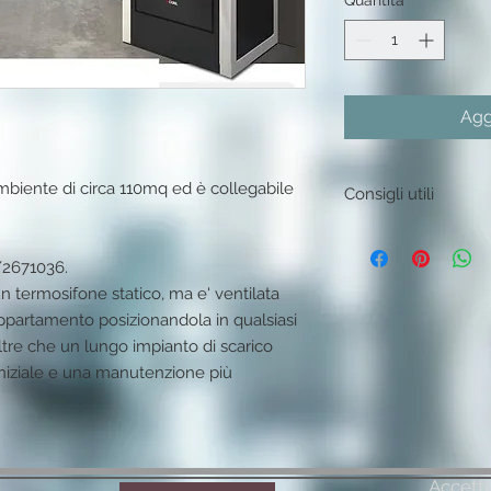
Quantità
*
Agg
ambiente di circa 110mq ed è collegabile 
Consigli utili
La potenza in Kw/h d
considerando la cla
2671036. 

più che per i metri 
n termosifone statico, ma e' ventilata 
scaldare 60mq fa ri
appartamento posizionandola in qualsiasi 
classe energetica ch
ltre che un lungo impianto di scarico 
una stufa più poten
iziale e una manutenzione più 
coibendato e con tett
Accett